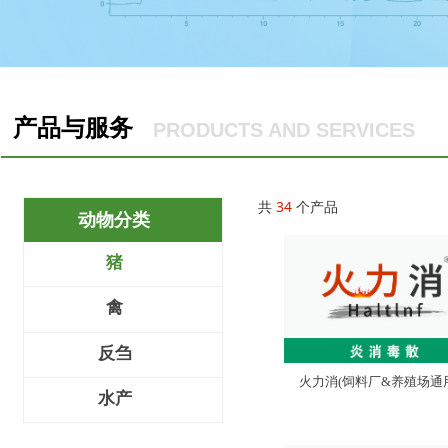
产品与服务
PRODUCTS AND SERVICES
共
34
个产品
动物分类
全部分类
猪
禽
反刍
火力消(饲料厂&养殖场通
水产