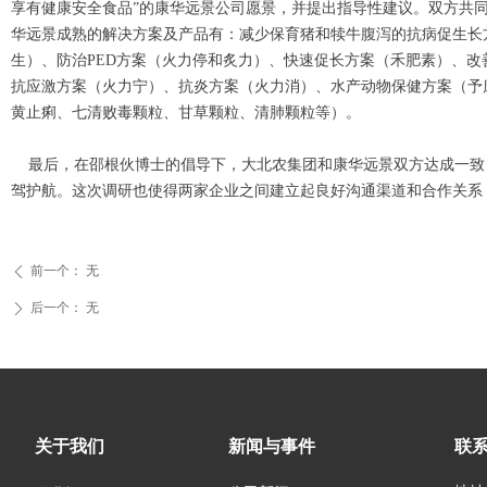
享有健康安全食品”的康华远景公司愿景，并提出指导性建议。双方共
华远景成熟的解决方案及产品有：减少保育猪和犊牛腹泻的抗病促生长
生）、防治PED方案（火力停和炙力）、快速促长方案（禾肥素）、
抗应激方案（火力宁）、抗炎方案（火力消）、水产动物保健方案（予
黄止痢、七清败毒颗粒、甘草颗粒、清肺颗粒等）。
最后，在邵根伙博士的倡导下，大北农集团和康华远景双方达成一致
驾护航。这次调研也使得两家企业之间建立起良好沟通渠道和合作关系
前一个：
无
ꄴ
后一个：
无
ꄲ
关于我们
新闻与事件
联